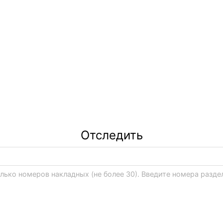
ия
иру
*
Отследить
ько номеров накладных (не более 30). Введите номера раздел