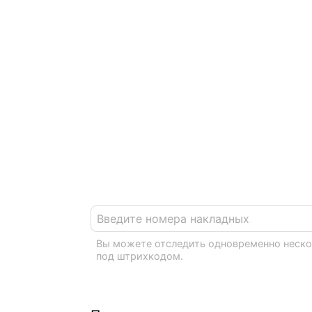
отправлен
по всему м
Введите номера накладных
Вы можете отследить одновременно нескол
под штрихкодом.